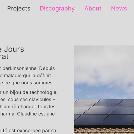
Projects
Discography
About
News
e Jours
rat
t parkinsonienne. Depuis
e maladie qui la définit.
nte ce que nous sommes.
r un bijou de technologie.
es, sous ses clavicules –
thium (à changer tous les
 pharma. Claudine est une
lité est exacerbée par sa