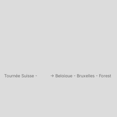
Tournée Suisse -
→ Belgique - Bruxelles - Forest
France - Italie ←
Sound Festival
simone.aubert@gmail.com